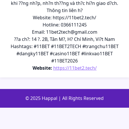
khi ??ng nh?p, nh?n th??ng và th?c hi?n giao d?ch.
Thông tin liên h?
Website: https://11bet2.tech/
Hotline: 0366111245
Email:
11bet2tech@gmail.com
??a ch?: 14 ?. 2B, Tân M?, H? Chí Minh, Vi?t Nam
Hashtags: #11BET #11BET2TECH #trangchu11BET
#dangky11BET #casino11BET #linkvao11BET
#11BET2026
Website:
https://11bet2.tech/
© 2025 Happal | All Rights Reserved