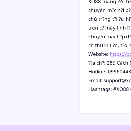
XO88 mang ??n h? s
chuyên m?c n?i b?t
chú tr?ng t?i ?u h
trên c? máy tính l
khuy?n mãi h?p d?n
ch thu?n ti?n, t?o n
Website:
https://x
??a ch?: 285 Cách
Hotline: 0996044
Email:
support@xo
Hashtags: #XO88 