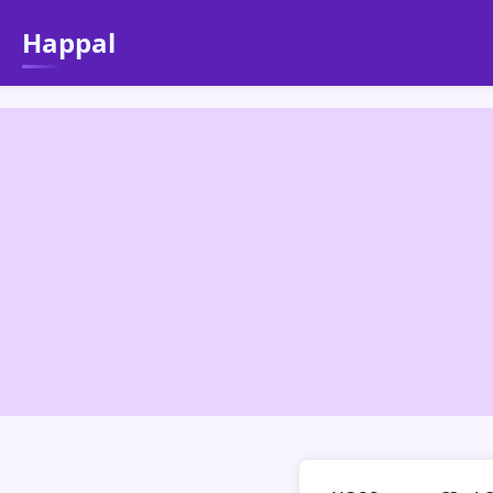
Happal